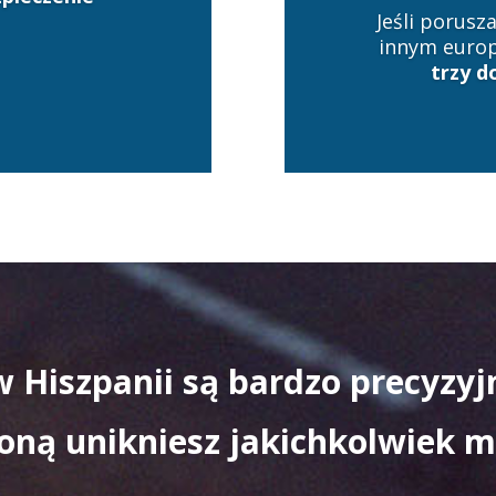
Jeśli porus
innym europ
trzy 
 Hiszpanii są bardzo precyzyjn
roną unikniesz jakichkolwiek 