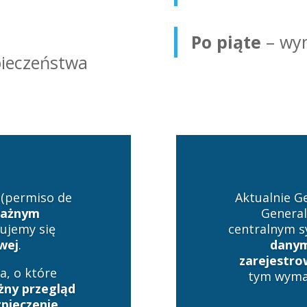
Po piąte
– wy
pieczeństwa
(permiso de
Aktualnie G
ważnym
General
mujemy się
centralnym 
wej
.
danym
zarejestro
, o które
tym wymag
żny przegląd
pieczenie