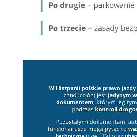
Po drugie
– parkowanie
Po trzecie
– zasady bez
W Hiszpanii polskie prawo jazdy
conducción) jest
jedynym 
dokumentem
, którym legity
podczas
kontroli drogo
Pozostałymi dokumentami auta
funcjonariusze mogą pytać to
wa
techniczny
(tzw. ITV) oraz
ubez