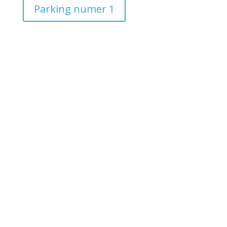
Parking numer 1
Poniższe zdjęcie przedstawia
lokalizacje parkingów
publicznych w Maladze.