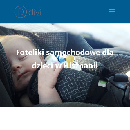
Foteliki
samochodowe
dla
dzieci w Hiszpanii