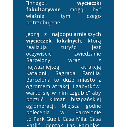
”innego”,
wycieczki
fakultatywne
mogą być
właśnie tym czego
potrzebujecie.
Jedną z najpopularniejszych
wycieczek lokalnych
, którą
realizują turyści jest
oczywiście zwiedzanie
Barcelony wraz z
najważniejszą atrakcją
Katalonii, Sagrada Familia.
Barcelona to duże miasto z
ogromem atrakcji i zabytków,
warto się w nim „zgubić” aby
poczuć klimat hiszpańskiej
aglomeracji. Miejsca godne
polecenia w Barcelonie
to Park Güell, Casa Milà, Casa
Batlló, deptak Las Ramblas,