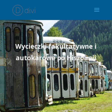
Wycieczki fakultatywne i
autokarowe po Hiszpanii