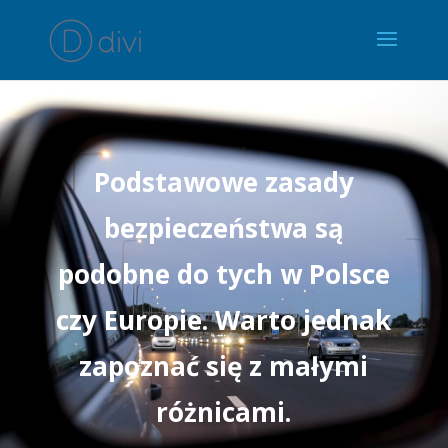
Podstawowe zasady
bezpieczeństwa są
podobne do tych w Polsce
czy Europie. Warto jednak
zapoznać się z małymi
różnicami.