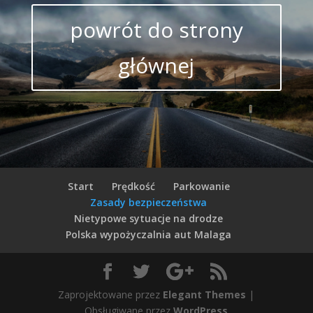
powrót do strony
głównej
Start
Prędkość
Parkowanie
Zasady bezpieczeństwa
Nietypowe sytuacje na drodze
Polska wypożyczalnia aut Malaga
Zaprojektowane przez
Elegant Themes
|
Obsługiwane przez
WordPress